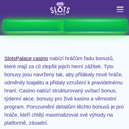
REGISTRACE
PŘIHLÁŠENÍ
SlotsPalace casino
nabízí hráčům řadu bonusů,
které mají za cíl zlepšit jejich herní zážitek. Tyto
bonusy jsou navrženy tak, aby přilákaly nové hráče,
odměnily loajalitu a přidaly vzrušení k pravidelnému
hraní. Casino nabízí strukturovaný uvítací bonus,
týdenní akce, bonusy pro živé kasino a věrnostní
program. Porozumění detailům těchto bonusů je pro
hráče, kteří chtějí maximalizovat své výhody na
platformě, zásadní.