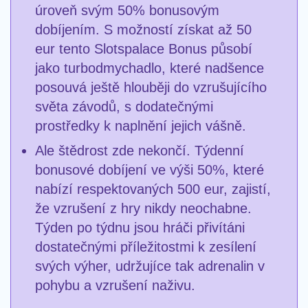
úroveň svým 50% bonusovým
dobíjením. S možností získat až 50
eur tento Slotspalace Bonus působí
jako turbodmychadlo, které nadšence
posouvá ještě hlouběji do vzrušujícího
světa závodů, s dodatečnými
prostředky k naplnění jejich vášně.
Ale štědrost zde nekončí. Týdenní
bonusové dobíjení ve výši 50%, které
nabízí respektovaných 500 eur, zajistí,
že vzrušení z hry nikdy neochabne.
Týden po týdnu jsou hráči přivítáni
dostatečnými příležitostmi k zesílení
svých výher, udržujíce tak adrenalin v
pohybu a vzrušení naživu.