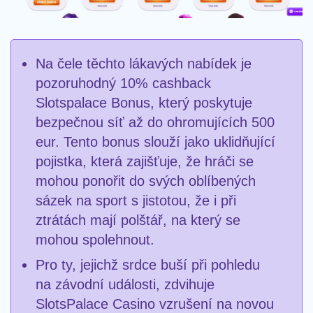
Na čele těchto lákavých nabídek je
pozoruhodný 10% cashback
Slotspalace Bonus, který poskytuje
bezpečnou síť až do ohromujících 500
eur. Tento bonus slouží jako uklidňující
pojistka, která zajišťuje, že hráči se
mohou ponořit do svých oblíbených
sázek na sport s jistotou, že i při
ztrátách mají polštář, na který se
mohou spolehnout.
Pro ty, jejichž srdce buší při pohledu
na závodní události, zdvihuje
SlotsPalace Casino vzrušení na novou